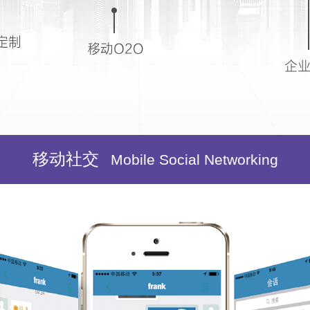
移动社交
Mobile Social Networking