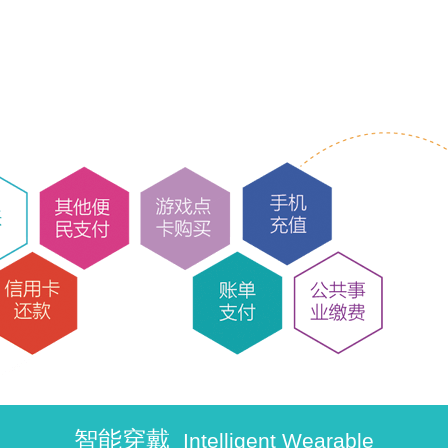
智能穿戴
Intelligent Wearable